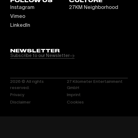
FOLLOW US
CULTURE
Instagram
27KM Neighborhood
Vimeo
LinkedIn
NEWSLETTER
Subscribe to our Newsletter
2026
© All rights
27 Kilometer Entertainment
reserved.
GmbH
Privacy
Imprint
Disclaimer
Cookies