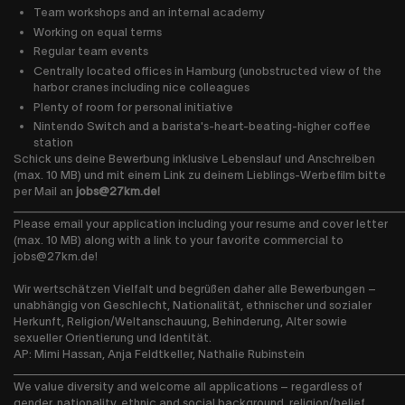
Team workshops and an internal academy
Working on equal terms
Regular team events
Centrally located offices in Hamburg (unobstructed view of the
harbor cranes including nice colleagues
Plenty of room for personal initiative
Nintendo Switch and a barista's-heart-beating-higher coffee
station
Schick uns deine Bewerbung inklusive Lebenslauf und Anschreiben
(max. 10 MB) und mit einem Link zu deinem Lieblings-Werbefilm bitte
per Mail an
jobs@27km.de
!
________________________________________________
Please email your application including your resume and cover letter
(max. 10 MB) along with a link to your favorite commercial to
jobs@27km.de
!
Wir wertschätzen Vielfalt und begrüßen daher alle Bewerbungen –
unabhängig von Geschlecht, Nationalität, ethnischer und sozialer
Herkunft, Religion/Weltanschauung, Behinderung, Alter sowie
sexueller Orientierung und Identität.
AP: Mimi Hassan, Anja Feldtkeller, Nathalie Rubinstein
________________________________________________
We value diversity and welcome all applications – regardless of
gender, nationality, ethnic and social background, religion/belief,