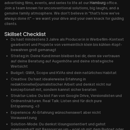
advertising films, events, and series to life at our
Hamburg
office.
Join a team known for unconventional solutions, big laughs, and a
genuine family atmosphere. We don’t believe in “that’s how we’ve
always done it” – we want your drive and your own knack for guiding
clients.
Skillset Checklist
Du hast mindestens 3 Jahre als Producer:in in Werbefilm-Kontext
gearbeitet und Projekte von vermeintlich klein bis kühlen-Kopf-
bewahren groß gemanagt
Strateg:in: Deine Kund:innen bleiben bei dir, denn sie vertrauen
auf deine Beratung auf Augenhöhe und deine strategische
Weitsicht
Budget: GWA, Scope und KVAs sind dein natürliches Habitat
Creative: Du hast idealerweise Erfahrung in
redaktioneller/journalistischer Arbeit und denkst nicht nur
konzeptionell mit, sondern kannst sicher beraten
Struktur-Liebe: Du bist Fan von Google Drive, Versionslisten und
Ordnerstrukturen. Real Talk: Listen sind für dich pure
Entspannung. <3
Experience: AI-Erfahrung wünschenswert aber nicht
Voraussetzung
Solution-Mode: Du denkst lösungsorientiert und gehst
gewissenhaft mit Ressourcen um - egal ob mit dem Budget oder