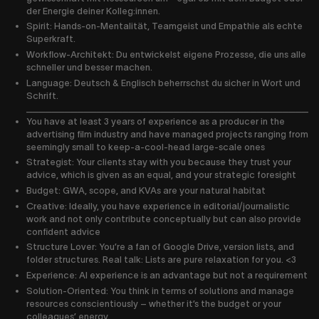
der Energie deiner Kolleg:innen.
Spirit: Hands-on-Mentalität, Teamgeist und Empathie als echte
Superkraft.
Workflow-Architekt: Du entwickelst eigene Prozesse, die uns alle
schneller und besser machen.
Language: Deutsch & Englisch beherrschst du sicher in Wort und
Schrift.
_____________________________________________
You have at least 3 years of experience as a producer in the
advertising film industry and have managed projects ranging from
seemingly small to keep-a-cool-head large-scale ones
Strategist: Your clients stay with you because they trust your
advice, which is given as an equal, and your strategic foresight
Budget: GWA, scope, and KVAs are your natural habitat
Creative: Ideally, you have experience in editorial/journalistic
work and not only contribute conceptually but can also provide
confident advice
Structure Lover: You’re a fan of Google Drive, version lists, and
folder structures. Real talk: Lists are pure relaxation for you. <3
Experience: AI experience is an advantage but not a requirement
Solution-Oriented: You think in terms of solutions and manage
resources conscientiously – whether it’s the budget or your
colleagues’ energy.