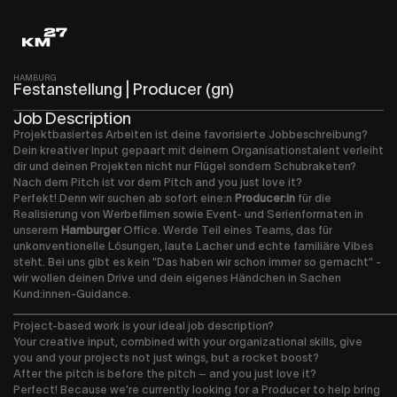
HAMBURG
Festanstellung | Producer (gn)
Job Description
Projektbasiertes Arbeiten ist deine favorisierte Jobbeschreibung?
Dein kreativer Input gepaart mit deinem Organisationstalent verleiht
dir und deinen Projekten nicht nur Flügel sondern Schubraketen?
Nach dem Pitch ist vor dem Pitch and you just love it?
Perfekt! Denn wir suchen ab sofort eine:n
Producer:in
für die
Realisierung von Werbefilmen sowie Event- und Serienformaten in
unserem
Hamburger
Office. Werde Teil eines Teams, das für
unkonventionelle Lösungen, laute Lacher und echte familiäre Vibes
steht. Bei uns gibt es kein "Das haben wir schon immer so gemacht" -
wir wollen deinen Drive und dein eigenes Händchen in Sachen
Kund:innen-Guidance.
________________________________________________
Project-based work is your ideal job description?
Your creative input, combined with your organizational skills, give
you and your projects not just wings, but a rocket boost?
After the pitch is before the pitch – and you just love it?
Perfect! Because we’re currently looking for a Producer to help bring